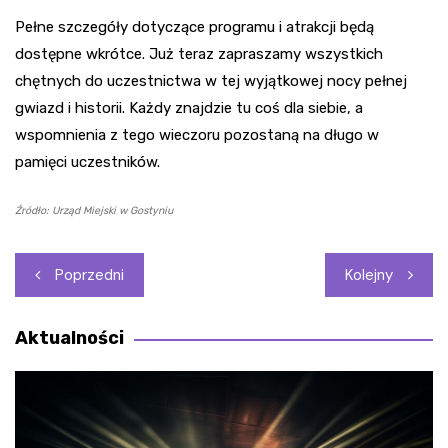
Pełne szczegóły dotyczące programu i atrakcji będą
dostępne wkrótce. Już teraz zapraszamy wszystkich
chętnych do uczestnictwa w tej wyjątkowej nocy pełnej
gwiazd i historii. Każdy znajdzie tu coś dla siebie, a
wspomnienia z tego wieczoru pozostaną na długo w
pamięci uczestników.
Źródło: Urząd Miejski w Gostyniu
Nawigacja
Poprzedni
Kolejny
wpisu
Aktualności