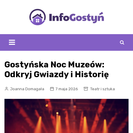
Skip
to
content
Gostyńska Noc Muzeów:
Odkryj Gwiazdy i Historię
Joanna Domagała
7 maja 2026
Teatr i sztuka