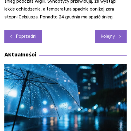
śnieg podczas wigilii. Synoptycy przewidują, że wystąpi
lekkie ochłodzenie, a temperatura spadnie poniżej zera
stopni Celsjusza. Ponadto 24 grudnia ma spaść śnieg.
Nawigacja
Poprzedni
Kolejny
wpisu
Aktualności