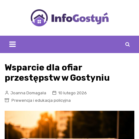
Skip
to
content
Wsparcie dla ofiar
przestępstw w Gostyniu
Joanna Domagała
10 lutego 2026
Prewencja i edukacja policyjna