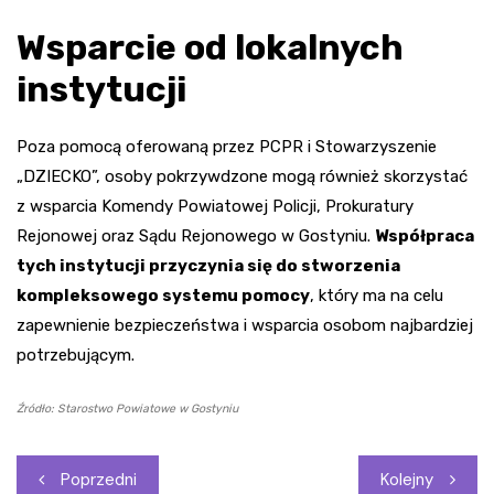
Wsparcie od lokalnych
instytucji
Poza pomocą oferowaną przez PCPR i Stowarzyszenie
„DZIECKO”, osoby pokrzywdzone mogą również skorzystać
z wsparcia Komendy Powiatowej Policji, Prokuratury
Rejonowej oraz Sądu Rejonowego w Gostyniu.
Współpraca
tych instytucji przyczynia się do stworzenia
kompleksowego systemu pomocy
, który ma na celu
zapewnienie bezpieczeństwa i wsparcia osobom najbardziej
potrzebującym.
Źródło: Starostwo Powiatowe w Gostyniu
Nawigacja
Poprzedni
Kolejny