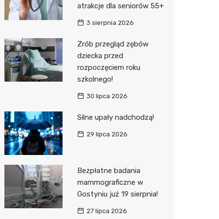
atrakcje dla seniorów 55+
Zwierzęta
Okulista
Stacja 
Przedsz
Kino
Sklep z
3 sierpnia 2026
Sklepy specjalistyczne
Ortope
Akumul
Wesele
Wetery
Jubiler
Zrób przegląd zębów
dziecka przed
Sieci handlowe
Fizjoter
Stacja p
Siłownia
Optyk
Lidl
rozpoczęciem roku
Usługi
Dietety
Mechan
Sklep w
Kauflan
Drukarn
szkolnego!
Psychot
Księgar
Żabka
Lombar
30 lipca 2026
Sklep m
Kwiaciar
Bricoma
Geodet
Silne upały nadchodzą!
29 lipca 2026
Przycho
JYSK
Meble n
Media E
Taxi
Bezpłatne badania
Pepco
Fotogra
mammograficzne w
Gostyniu już 19 sierpnia!
Action
27 lipca 2026
Biedron