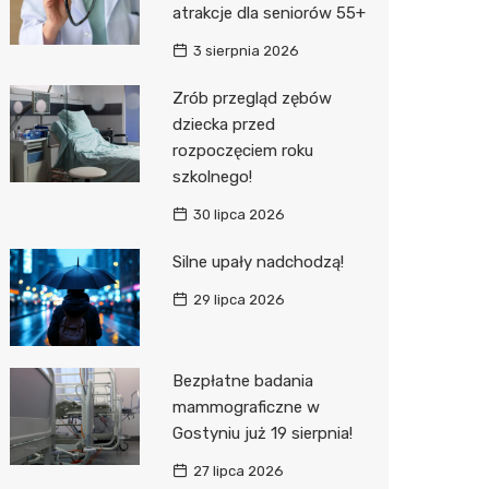
atrakcje dla seniorów 55+
Zwierzęta
Okulista
Stacja 
Przedsz
Kino
Sklep z
3 sierpnia 2026
Sklepy specjalistyczne
Ortope
Akumul
Wesele
Wetery
Jubiler
Zrób przegląd zębów
dziecka przed
Sieci handlowe
Fizjoter
Stacja p
Siłownia
Optyk
Lidl
rozpoczęciem roku
Usługi
Dietety
Mechan
Sklep w
Kauflan
Drukarn
szkolnego!
Psychot
Księgar
Żabka
Lombar
30 lipca 2026
Sklep m
Kwiaciar
Bricoma
Geodet
Silne upały nadchodzą!
29 lipca 2026
Przycho
JYSK
Meble n
Media E
Taxi
Bezpłatne badania
Pepco
Fotogra
mammograficzne w
Gostyniu już 19 sierpnia!
Action
27 lipca 2026
Biedron