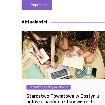
Nawigacja
Poprzedni
wpisu
Aktualności
Samorząd i polityka lokalna
Starostwo Powiatowe w Gostyniu
ogłasza nabór na stanowisko ds.