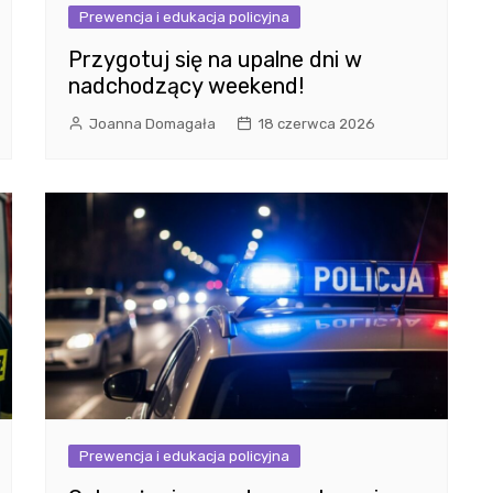
Prewencja i edukacja policyjna
Przygotuj się na upalne dni w
nadchodzący weekend!
Joanna Domagała
18 czerwca 2026
Prewencja i edukacja policyjna