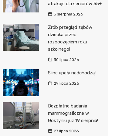
atrakcje dla seniorów 55+
Zwierzęta
Okulista
Stacja 
Przedsz
Kino
Sklep z
3 sierpnia 2026
Sklepy specjalistyczne
Ortope
Akumul
Wesele
Wetery
Jubiler
Zrób przegląd zębów
dziecka przed
Sieci handlowe
Fizjoter
Stacja p
Siłownia
Optyk
Lidl
rozpoczęciem roku
Usługi
Dietety
Mechan
Sklep w
Kauflan
Drukarn
szkolnego!
Psychot
Księgar
Żabka
Lombar
30 lipca 2026
Sklep m
Kwiaciar
Bricoma
Geodet
Silne upały nadchodzą!
29 lipca 2026
Przycho
JYSK
Meble n
Media E
Taxi
Bezpłatne badania
Pepco
Fotogra
mammograficzne w
Gostyniu już 19 sierpnia!
Action
27 lipca 2026
Biedron