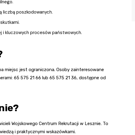
ilnego.
ą liczbą poszkodowanych.
 skutkami.
nej i kluczowych procesów państwowych.
?
czba miejsc jest ograniczona. Osoby zainteresowane
merami: 65 575 21 66 lub 65 575 21 36, dostępne od
nie?
icieli Wojskowego Centrum Rekrutacji w Lesznie. To
ą wiedzą i praktycznymi wskazówkami.