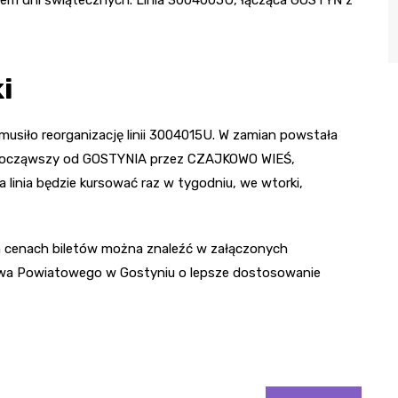
i
siło reorganizację linii 3004015U. W zamian powstała
, począwszy od GOSTYNIA przez CZAJKOWO WIEŚ,
nia będzie kursować raz w tygodniu, we wtorki,
ch cenach biletów można znaleźć w załączonych
stwa Powiatowego w Gostyniu o lepsze dostosowanie