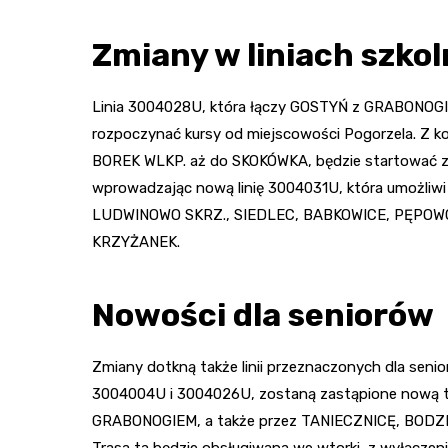
Zmiany w liniach szko
Linia 3004028U, która łączy GOSTYŃ z GRABONOG
rozpoczynać kursy od miejscowości Pogorzela. Z k
BOREK WLKP. aż do SKOKÓWKA, będzie startować z B
wprowadzając nową linię 3004031U, która umożliwi sz
LUDWINOWO SKRZ., SIEDLEC, BABKOWICE, PĘPOWO,
KRZYŻANEK.
Nowości dla seniorów
Zmiany dotkną także linii przeznaczonych dla senior
3004004U i 3004026U, zostaną zastąpione nową t
GRABONOGIEM, a także przez TANIECZNICĘ, BODZEW
Trasa ta będzie obsługiwana we wtorki, z wyłącze