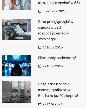
atrakcje dla seniorów 55+
Zwierzęta
Okulista
Stacja 
Przedsz
Kino
Sklep z
3 sierpnia 2026
Sklepy specjalistyczne
Ortope
Akumul
Wesele
Wetery
Jubiler
Zrób przegląd zębów
dziecka przed
Sieci handlowe
Fizjoter
Stacja p
Siłownia
Optyk
Lidl
rozpoczęciem roku
Usługi
Dietety
Mechan
Sklep w
Kauflan
Drukarn
szkolnego!
Psychot
Księgar
Żabka
Lombar
30 lipca 2026
Sklep m
Kwiaciar
Bricoma
Geodet
Silne upały nadchodzą!
29 lipca 2026
Przycho
JYSK
Meble n
Media E
Taxi
Bezpłatne badania
Pepco
Fotogra
mammograficzne w
Gostyniu już 19 sierpnia!
Action
27 lipca 2026
Biedron