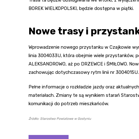
BOREK WIELKOPOLSKI, będzie dostępna w piątki.
Nowe trasy i przystank
Wprowadzenie nowego przystanku w Czajkowie wymu
linia 3004033U, która obejmie wiele przystanków
ALEKSANDROWO, aż po DRZEWCE i ŚMIŁOWO. Nowa li
zachowując dotychczasowy rytm linii nr 3004015U.
Pełne informacje o rozkładzie jazdy oraz aktualny
materiałach. Zmiany te są wynikiem starań Staro
komunikacji do potrzeb mieszkańców.
Źródło: Starostwo Powiatowe w Gostyniu