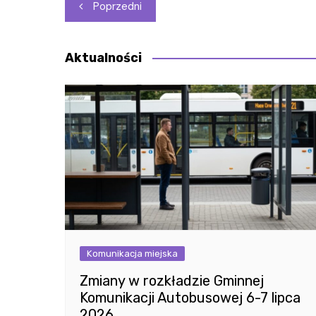
Nawigacja
Poprzedni
wpisu
Aktualności
Komunikacja miejska
Zmiany w rozkładzie Gminnej
Komunikacji Autobusowej 6-7 lipca
2026