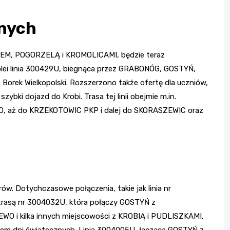
lnych
IEM, POGORZELĄ i KROMOLICAMI, będzie teraz
olei linia 300429U, biegnąca przez GRABONÓG, GOSTYŃ,
orek Wielkopolski. Rozszerzono także ofertę dla uczniów,
ybki dojazd do Krobi. Trasa tej linii obejmie m.in.
 aż do KRZEKOTOWIC PKP i dalej do SKORASZEWIC oraz
ów. Dotychczasowe połączenia, takie jak linia nr
rasą nr 3004032U, która połączy GOSTYŃ z
O i kilka innych miejscowości z KROBIĄ i PUDLISZKAMI.
niem dni świątecznych. Linia 3004005U, łącząca GOSTYŃ z