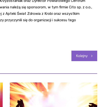
n Krzyżostaniak oraz Dyrektor Powiatowego Centrum
nia należą się sponsorom, w tym firmie Cito sp. z o.o.,
skiej z Apteki Świat Zdrowia z Krobi oraz wszystkim
 przyczynili się do organizacji i sukcesu tego
Kolejny