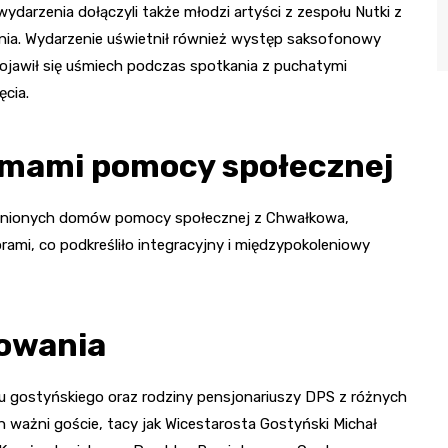
darzenia dołączyli także młodzi artyści z zespołu Nutki z
ynia. Wydarzenie uświetnił również występ saksofonowy
jawił się uśmiech podczas spotkania z puchatymi
ęcia.
omami pomocy społecznej
yjaźnionych domów pomocy społecznej z Chwałkowa,
ami, co podkreśliło integracyjny i międzypokoleniowy
kowania
 gostyńskiego oraz rodziny pensjonariuszy DPS z różnych
n ważni goście, tacy jak Wicestarosta Gostyński Michał