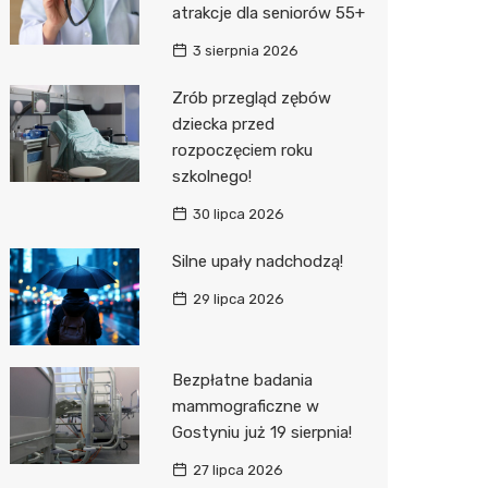
atrakcje dla seniorów 55+
Zwierzęta
Okulista
Stacja 
Przedsz
Kino
Sklep z
3 sierpnia 2026
Sklepy specjalistyczne
Ortope
Akumul
Wesele
Wetery
Jubiler
Zrób przegląd zębów
dziecka przed
Sieci handlowe
Fizjoter
Stacja p
Siłownia
Optyk
Lidl
rozpoczęciem roku
Usługi
Dietety
Mechan
Sklep w
Kauflan
Drukarn
szkolnego!
Psychot
Księgar
Żabka
Lombar
30 lipca 2026
Sklep m
Kwiaciar
Bricoma
Geodet
Silne upały nadchodzą!
29 lipca 2026
Przycho
JYSK
Meble n
Media E
Taxi
Bezpłatne badania
Pepco
Fotogra
mammograficzne w
Gostyniu już 19 sierpnia!
Action
27 lipca 2026
Biedron