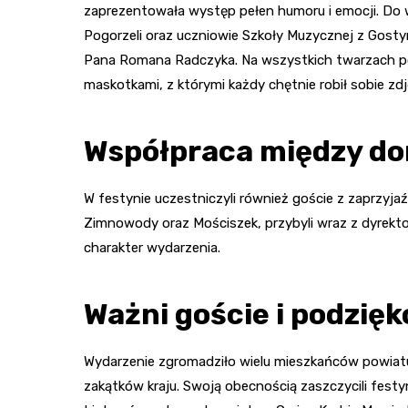
zaprezentowała występ pełen humoru i emocji. Do wy
Pogorzeli oraz uczniowie Szkoły Muzycznej z Gost
Pana Romana Radczyka. Na wszystkich twarzach po
maskotkami, z którymi każdy chętnie robił sobie zdj
Współpraca między d
W festynie uczestniczyli również goście z zaprz
Zimnowody oraz Mościszek, przybyli wraz z dyrektor
charakter wydarzenia.
Ważni goście i podzię
Wydarzenie zgromadziło wielu mieszkańców powiatu
zakątków kraju. Swoją obecnością zaszczycili festy