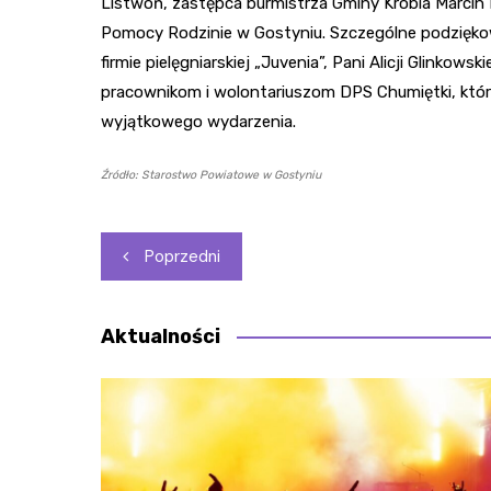
Listwoń, zastępca burmistrza Gminy Krobia Marci
Pomocy Rodzinie w Gostyniu. Szczególne podziękowa
firmie pielęgniarskiej „Juvenia”, Pani Alicji Glinkow
pracownikom i wolontariuszom DPS Chumiętki, którzy
wyjątkowego wydarzenia.
Źródło: Starostwo Powiatowe w Gostyniu
Nawigacja
Poprzedni
wpisu
Aktualności