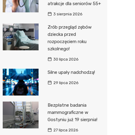
atrakcje dla seniorów 55+
Zwierzęta
Okulista
Stacja 
Przedsz
Kino
Sklep z
3 sierpnia 2026
Sklepy specjalistyczne
Ortope
Akumul
Wesele
Wetery
Jubiler
Zrób przegląd zębów
dziecka przed
Sieci handlowe
Fizjoter
Stacja p
Siłownia
Optyk
Lidl
rozpoczęciem roku
Usługi
Dietety
Mechan
Sklep w
Kauflan
Drukarn
szkolnego!
Psychot
Księgar
Żabka
Lombar
30 lipca 2026
Sklep m
Kwiaciar
Bricoma
Geodet
Silne upały nadchodzą!
29 lipca 2026
Przycho
JYSK
Meble n
Media E
Taxi
Bezpłatne badania
Pepco
Fotogra
mammograficzne w
Gostyniu już 19 sierpnia!
Action
27 lipca 2026
Biedron