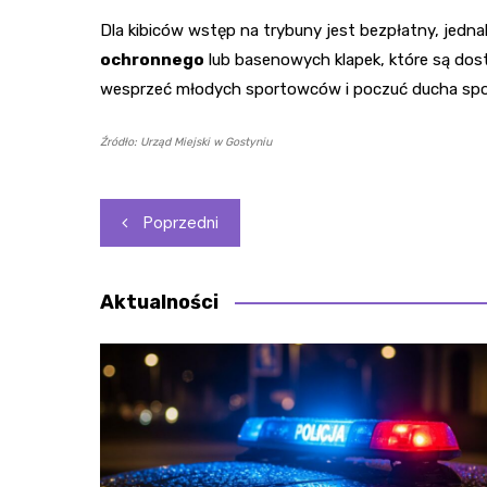
Dla kibiców wstęp na trybuny jest bezpłatny, jedn
ochronnego
lub basenowych klapek, które są dost
wesprzeć młodych sportowców i poczuć ducha sport
Źródło: Urząd Miejski w Gostyniu
Nawigacja
Poprzedni
wpisu
Aktualności