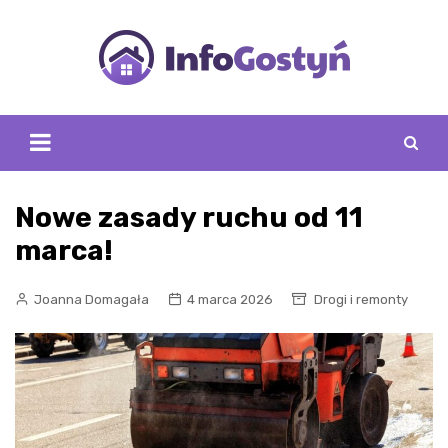
Skip
to
content
Nowe zasady ruchu od 11
marca!
Joanna Domagała
4 marca 2026
Drogi i remonty