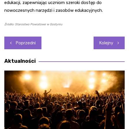
edukacji, zapewniając uczniom szeroki dostęp do
nowoczesnych narzędzi i zasobów edukacyjnych.
Źródło: Starostwo Powiatowe w Gostyniu
Nawigacja
Poprzedni
Kolejny
wpisu
Aktualności