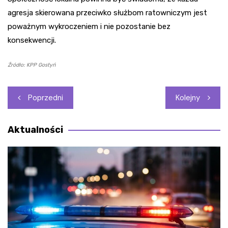
agresja skierowana przeciwko służbom ratowniczym jest
poważnym wykroczeniem i nie pozostanie bez
konsekwencji.
Źródło: KPP Gostyń
Nawigacja
Poprzedni
Kolejny
wpisu
Aktualności