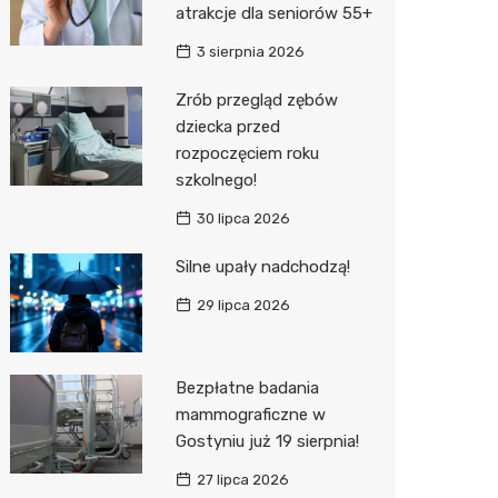
atrakcje dla seniorów 55+
Zwierzęta
Okulista
Stacja 
Przedsz
Kino
Sklep z
3 sierpnia 2026
Sklepy specjalistyczne
Ortope
Akumul
Wesele
Wetery
Jubiler
Zrób przegląd zębów
dziecka przed
Sieci handlowe
Fizjoter
Stacja p
Siłownia
Optyk
Lidl
rozpoczęciem roku
Usługi
Dietety
Mechan
Sklep w
Kauflan
Drukarn
szkolnego!
Psychot
Księgar
Żabka
Lombar
30 lipca 2026
Sklep m
Kwiaciar
Bricoma
Geodet
Silne upały nadchodzą!
29 lipca 2026
Przycho
JYSK
Meble n
Media E
Taxi
Bezpłatne badania
Pepco
Fotogra
mammograficzne w
Gostyniu już 19 sierpnia!
Action
27 lipca 2026
Biedron