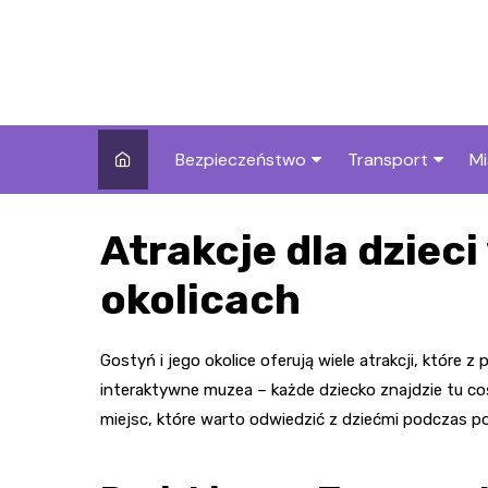
Skip
to
content
Bezpieczeństwo
Transport
Mi
Kronika policyjna
Komunikacja miej
I
Atrakcje dla dzieci
Wypadki i zdarzenia
Drogi i remonty
S
l
okolicach
Prewencja i edukacja
policyjna
Ś
Gostyń i jego okolice oferują wiele atrakcji, któr
I
interaktywne muzea – każde dziecko znajdzie tu coś
miejsc, które warto odwiedzić z dziećmi podczas po