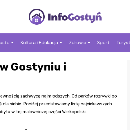
asto
Kultura i Edukacja
Zdrowie
Sport
Turys
ska
nwestycje
Koncerty i festiwale
Szpitale i medycyna
Atrak
 w Gostyniu i
Gosty
amorząd i polityka
Teatr i sztuka
Profilaktyka i zdrowie
okalna
Atrak
Biblioteka i literatura
okoli
rodowisko i ekologia
Szkoły i przedszkola
e z pewnością zachwycą najmłodszych. Od parków rozrywki po
nstytucje
Uczelnie i nauka
 dla siebie. Poniżej przedstawiamy listę najciekawszych
bytu w tej malowniczej części Wielkopolski.