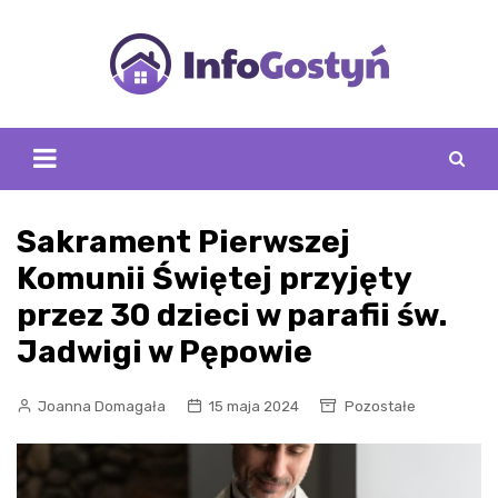
Skip
to
content
Sakrament Pierwszej
Komunii Świętej przyjęty
przez 30 dzieci w parafii św.
Jadwigi w Pępowie
Joanna Domagała
15 maja 2024
Pozostałe