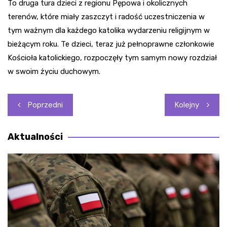
To druga tura dzieci z regionu Pępowa i okolicznych
terenów, które miały zaszczyt i radość uczestniczenia w
tym ważnym dla każdego katolika wydarzeniu religijnym w
bieżącym roku. Te dzieci, teraz już pełnoprawne członkowie
Kościoła katolickiego, rozpoczęły tym samym nowy rozdział
w swoim życiu duchowym.
Nawigacja
Poprzedni
Kolejny
wpisu
Aktualności