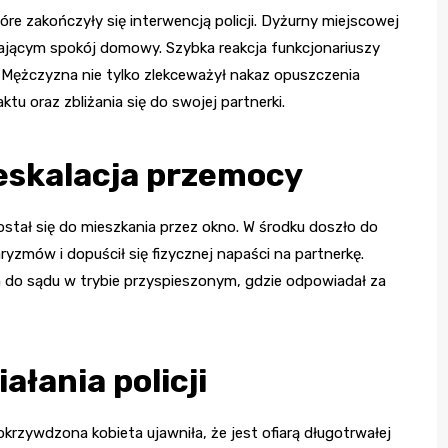
e zakończyły się interwencją policji. Dyżurny miejscowej
ającym spokój domowy. Szybka reakcja funkcjonariuszy
 Mężczyzna nie tylko zlekceważył nakaz opuszczenia
tu oraz zbliżania się do swojej partnerki.
eskalacja przemocy
ał się do mieszkania przez okno. W środku doszło do
yzmów i dopuścił się fizycznej napaści na partnerkę.
ra do sądu w trybie przyspieszonym, gdzie odpowiadał za
ałania policji
krzywdzona kobieta ujawniła, że jest ofiarą długotrwałej