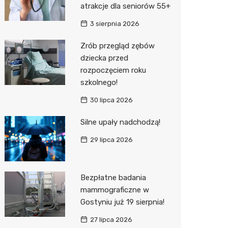
atrakcje dla seniorów 55+
Zwierzęta
Okulista
Stacja 
Przedsz
Kino
Sklep z
3 sierpnia 2026
Sklepy specjalistyczne
Ortope
Akumul
Wesele
Wetery
Jubiler
Zrób przegląd zębów
dziecka przed
Sieci handlowe
Fizjoter
Stacja p
Siłownia
Optyk
Lidl
rozpoczęciem roku
Usługi
Dietety
Mechan
Sklep w
Kauflan
Drukarn
szkolnego!
Psychot
Księgar
Żabka
Lombar
30 lipca 2026
Sklep m
Kwiaciar
Bricoma
Geodet
Silne upały nadchodzą!
29 lipca 2026
Przycho
JYSK
Meble n
Media E
Taxi
Bezpłatne badania
Pepco
Fotogra
mammograficzne w
Gostyniu już 19 sierpnia!
Action
27 lipca 2026
Biedron