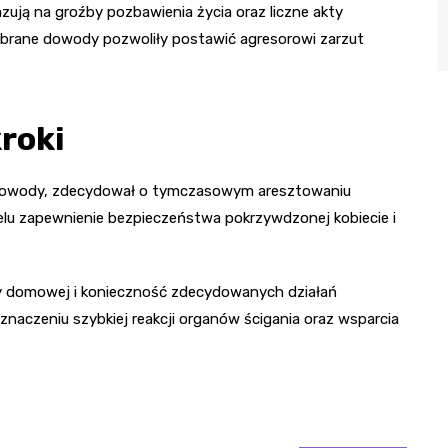
azują na groźby pozbawienia życia oraz liczne akty
 Zebrane dowody pozwoliły postawić agresorowi zarzut
kroki
e dowody, zdecydował o tymczasowym aresztowaniu
celu zapewnienie bezpieczeństwa pokrzywdzonej kobiecie i
cy domowej i konieczność zdecydowanych działań
znaczeniu szybkiej reakcji organów ścigania oraz wsparcia