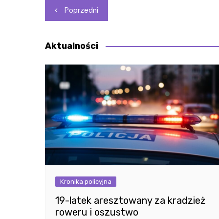
Nawigacja
Poprzedni
wpisu
Aktualności
Kronika policyjna
19-latek aresztowany za kradzież
roweru i oszustwo